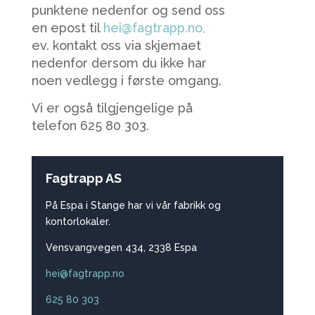
punktene nedenfor og send oss
en epost til
hei@fagtrapp.no,
ev. kontakt oss via skjemaet
nedenfor dersom du ikke har
noen vedlegg i første omgang.
Vi er også tilgjengelige på
telefon 625 80 303.
Fagtrapp AS
På Espa i Stange har vi vår fabrikk og
kontorlokaler.
Vensvangvegen 434, 2338 Espa
hei@fagtrapp.no
625 80 303