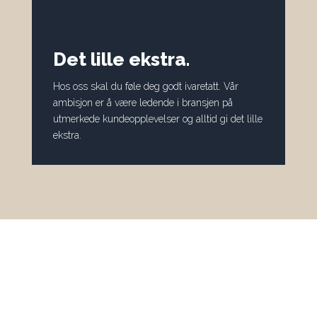
Det lille ekstra.
Hos oss skal du føle deg godt ivaretatt. Vår
ambisjon er å være ledende i bransjen på
utmerkede kundeopplevelser og alltid gi det lille
ekstra.