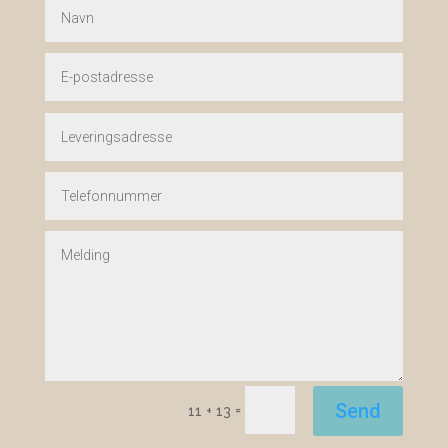
Send
=
11 + 13