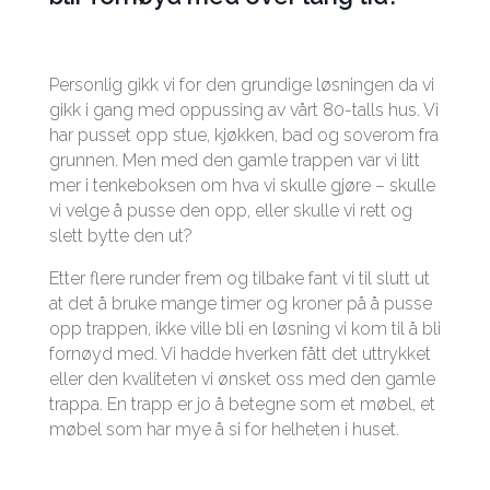
Personlig gikk vi for den grundige løsningen da vi
gikk i gang med oppussing av vårt 80-talls hus. Vi
har pusset opp stue, kjøkken, bad og soverom fra
grunnen. Men med den gamle trappen var vi litt
mer i tenkeboksen om hva vi skulle gjøre – skulle
vi velge å pusse den opp, eller skulle vi rett og
slett bytte den ut?
Etter flere runder frem og tilbake fant vi til slutt ut
at det å bruke mange timer og kroner på å pusse
opp trappen, ikke ville bli en løsning vi kom til å bli
fornøyd med. Vi hadde hverken fått det uttrykket
eller den kvaliteten vi ønsket oss med den gamle
trappa. En trapp er jo å betegne som et møbel, et
møbel som har mye å si for helheten i huset.