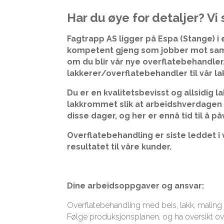
Har du øye for detaljer? Vi 
Fagtrapp AS ligger på Espa (Stange) i e
kompetent gjeng som jobber mot samm
om du blir vår nye overflatebehandler.
lakkerer/overflatebehandler til vår la
Du er en kvalitetsbevisst og allsidig l
lakkrommet slik at arbeidshverdagen 
disse dager, og her er ennå tid til å p
Overflatebehandling er siste leddet i
resultatet til våre kunder.
Dine arbeidsoppgaver og ansvar:
Overflatebehandling med beis, lakk, maling 
Følge produksjonsplanen, og ha oversikt ove