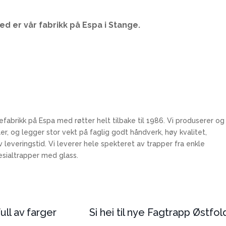
ed er vår fabrikk på Espa i Stange.
brikk på Espa med røtter helt tilbake til 1986. Vi produserer og
aer, og legger stor vekt på faglig godt håndverk, høy kvalitet,
leveringstid. Vi leverer hele spekteret av trapper fra enkle
esialtrapper med glass.
ull av farger
Si hei til nye Fagtrapp Østfol