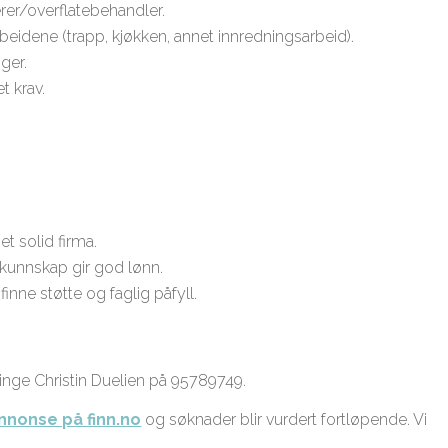
rer/overflatebehandler.
rbeidene (trapp, kjøkken, annet innredningsarbeid).
ger.
t krav.
et solid firma.
gkunnskap gir god lønn.
finne støtte og faglig påfyll.
ringe Christin Duelien på 95789749.
annonse på finn.no
og søknader blir vurdert fortløpende. Vi