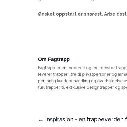
Øn
sket oppstart er snarest.
Arbeidsst
Om Fagtrapp
Fagtrapp er en moderne og mellomstor trappefa
leverer trapper i tre til privatpersoner og firm
personlig kundebehandling og overholdelse av 
furutrapper til eksklusive designtrapper og sp
←
Inspirasjon - en trappeverden f