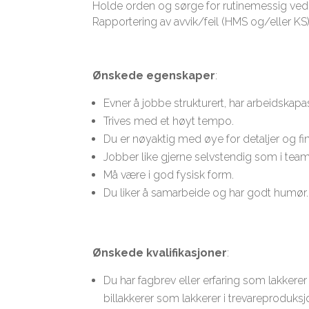
Holde orden og sørge for rutinemessig vedli
Rapportering av avvik/feil (HMS og/eller KS)
Ønskede egenskaper
:
Evner å jobbe strukturert, har arbeidskap
Trives med et høyt tempo.
Du er nøyaktig med øye for detaljer og fin
Jobber like gjerne selvstendig som i team
Må være i god fysisk form.
Du liker å samarbeide og har godt humør.
Ønskede kvalifikasjoner
:
Du har fagbrev eller erfaring som lakkerer 
billakkerer som lakkerer i trevareproduksj