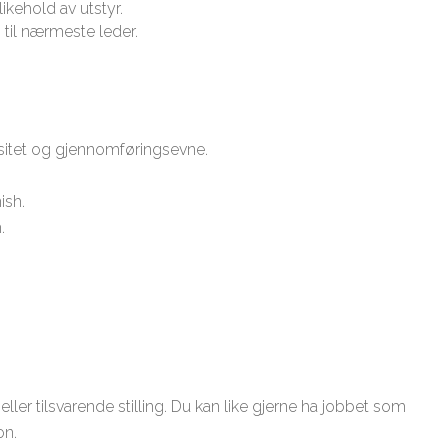
kehold av utstyr.
 til nærmeste leder.
asitet og gjennomføringsevne.
ish.
.
eller tilsvarende stilling. Du kan like gjerne ha jobbet som
on.