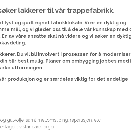
søker lakkerer til vår trappefabrikk.
t lyst og godt egnet fabrikklokale. Vi er en dyktig og
e mål, og vi gleder oss til å dele vår kunnskap med
 En av våre ansatte skal nå videre og vi søker en dykti
kkavdeling.
akkerer. Du vil bli involvert i prosessen for å modernise
din blir best mulig. Planer om ombygging jobbes med 
åvirke utformingen.
 vår produksjon og er særdeles viktig for det endelige
og gulvolje, samt mellomsliping, reparasjon, etc.
r lager av standard farger.