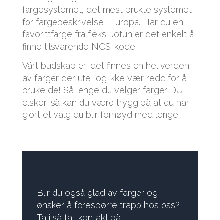
fargesystemet, det mest brukte systemet
for fargebeskrivelse i Europa. Har du en
favorittfarge fra f.eks. Jotun er det enkelt å
finne tilsvarende NCS-kode.
Vårt budskap er: det finnes en hel verden
av farger der ute, og ikke vær redd for å
bruke de! Så lenge du velger farger DU
elsker, så kan du være trygg på at du har
gjort et valg du blir fornøyd med lenge.
Blir du også glad av farger og
ønsker å forespørre trapp hos oss?
Ta i så fall kontakt på