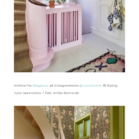
Artikkel fra
Boligpluss
på Instagramkonto
@sussiefrank
.
© Styling:
Julie Løwenstein / Foto: Anitta Behrendt