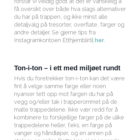
forstår vi veldig godt at det er vanskelig å
få oversikt over både hva slags alternativer
du har på trappen, og ikke minst alle
detaljvalg på tresorter, overflate, farger og
andre detaljer. Se gjerne tips fra
Instagramkontoen Etthjemblirtil
her
.
Ton-i-ton – i ett med miljøet rundt
Hvis du foretrekker ton-i-ton kan det være
fint å velge samme farge eller noen
nyanser tett opp mot fargen du har på
vegg og/eller tak i trapperommet på de
malte trappedelene. Ikke vær redd for å
kombinere to forskjellige farger på de ulike
trappedelene heller, f.eks. en farge på
vanger og håndløper, og en annen på