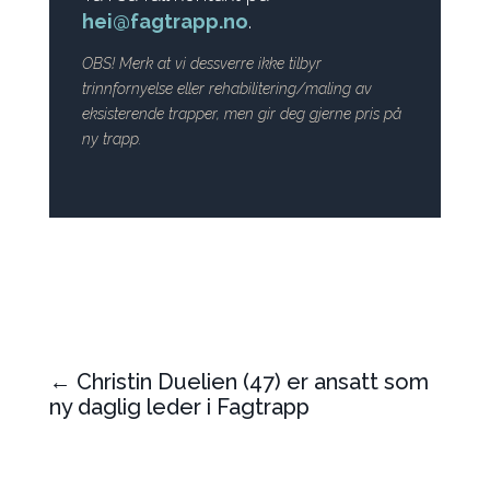
hei@fagtrapp.no
.
OBS! Merk at vi dessverre ikke tilbyr
trinnfornyelse eller rehabilitering/maling av
eksisterende trapper, men gir deg gjerne pris på
ny trapp.
←
Christin Duelien (47) er ansatt som
ny daglig leder i Fagtrapp
Solid trappefabrikk søker dyktig
lakkerer!
→