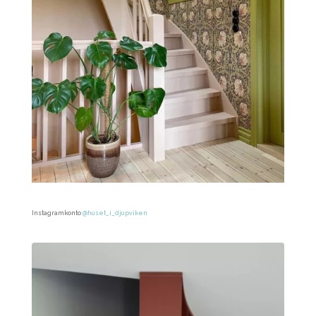
Instagramkonto
@huset_i_djupviken